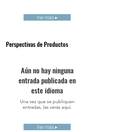
visión (FOV)
Resolución
2.67mrad
Ver más ▸
espacial
(IFOV)
Distancia
0.4m
Perspectivas de Productos
mínima de
imagen
Aún no hay ninguna
*Algunas características pueden añadirse o
modificarse ligeramente según la región y el
entrada publicada en
país
este idioma
Una vez que se publiquen
entradas, las verás aquí.
Ver más ▸