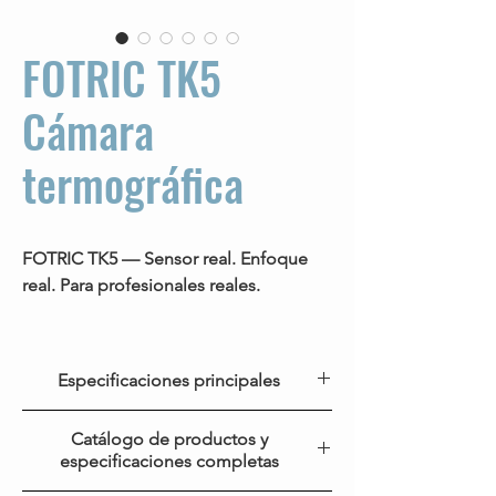
​FOTRIC TK5
Cámara
termográfica
FOTRIC TK5 — Sensor real. Enfoque
real. Para profesionales reales.
FOTRIC TK5 Cámara termográfica.
Equipada con un detector
verdadero
Especificaciones principales
de 320 × 240 i
nfrarrojo, la TK5 garantiza
una durabilidad excepcional,
Modelo
FOTRIC TK5
Catálogo de productos y
estabilidad de medición y fiabilidad a
especificaciones completas
largo plazo en entornos industriales
Velocidad
30Hz