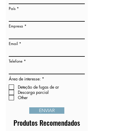
País
Empresa
Email
Telefone
O
Área de interesse:
*
b
r
Deteção de fugas de ar
i
Descarga parcial
g
Other
a
t
ó
ENVIAR
r
i
o
Produtos Recomendados