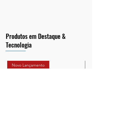
Produtos em Destaque &
Tecnologia
Novo Lançamento
Novo Lançamento