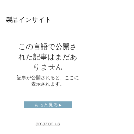
ーリング
称
動画圧縮
H.264
製品インサイト
規格
放射温度
25Hz放射温度データストリ
データス
ーム対応
この言語で公開さ
トリーム
れた記事はまだあ
パンチル
Pelco-Dプロトコル対応
りません
ト制御
測定ツー
ポイント5点、ライン10
記事が公開されると、ここに
ル
本、領域10個（Modbus出
表示されます。
力対応）
ソフトウ
AnalyzIR
もっと見る ▸
ェア
イーサネ
10M/100M/1000Mオートネ
amazon.us
ットタイ
ゴシエーション
プ