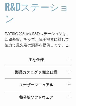
R&Dステーショ
ン
FOTRIC 226Link R&Dステーションは、
回路基板、チップ、電子機器に対して
強力で最先端の洞察を提供します。こ
れは、問題が発生する前に発見するこ
とを目的として設計されています。
主な仕様
主な特長
226Link
製品カタログ & 完全仕様
34μmおよび100μmマクロレンズと50
赤外線解
FOTRIC 226Link R&Dステーション
384*288
mKのNETDにより、チップなどの微細
ユーザーマニュアル
像度
構造を含む詳細な温度分布データを取
FOTRIC 226Link R&D ユーザーマニュアル
熱感度
＜ 0.05℃ @30℃ , 50mk
得できます。その他にも、30Hzの放射
熱分析ソフトウェア
（NETD）
輝度測定動画のストリーミング、±2°C