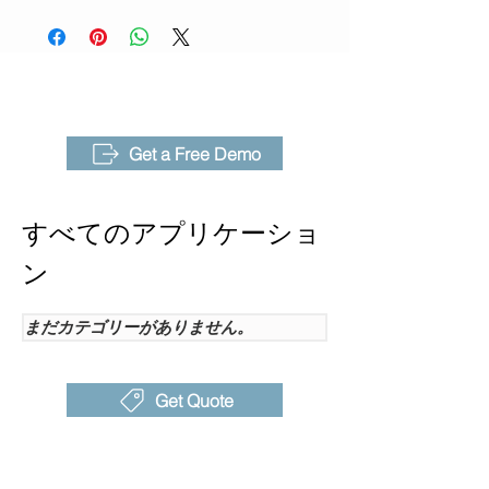
AnalyzIR
または±2%の測定精度、PC上で動作す
視野角
30°* 22°, IFOV:1.36mrad
る強力なAnalyzIRソフトウェアといっ
（FOV）-
た高度な機能がすべて相まって運用性
標準レン
能を高め、回路基板やチップなどを最
ズ
適化するための理想的なツールとなっ
オプショ
M34, M100
ています。
Get a Free Demo
ンレンズ
赤外線ス
7μm~14μm
すべてのアプリケーショ
ペクトル
帯域
ン
検出器タ
非冷却型赤外線焦点面検出
イプ
器
まだカテゴリーがありません。
検出器ピ
17μm
ッチ
Get Quote
フォーカ
マニュアル
スタイプ