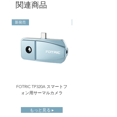
関連商品
温度測定
-20℃ -150℃ ; 0℃ -650℃
範囲
精度
± 2℃ または ± 2 %（環境
新発売
新発売
温度15℃～35℃の範囲で、
いずれか大きい方）
測定パラ
放射率；周囲温度；反射温
メータ
度；相対湿度；距離；外部
光学補正
ROI放射
対応
率
パレット
標準パレット9種類および
反転パレット9種類
FOTRIC TP320A スマートフ
FOTRIC TF3 コン
ォン用サーマルカメラ
ーマルイメージング
画像処理
非一様性補正、デジタルエ
ンハンスメント
もっと見る ▸
画像ミラ
左右反転、上下反転、点対