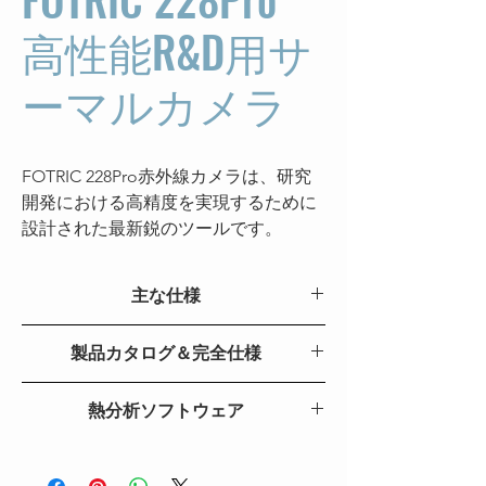
高性能R&D用サ
ーマルカメラ
FOTRIC 228Pro赤外線カメラは、研究
開発における高精度を実現するために
設計された最新鋭のツールです。
640*480の赤外線解像度
、他に類を見な
い
温度測定精度（±1℃または±1％）
、
主な仕様
そして
最高30 mKの優れた熱感度
を備
え、わずかな温度変化さえも捉えま
主な特長
228Pro
製品カタログ＆完全仕様
す。
20μmおよび50μmのマクロレンズ
による詳細な微細イメージングに最適
赤外線解
FOTRIC 228Pro R&D 赤外線カメラ
640*480
で、FOTRIC 228 Proは医療研究や材料
熱分析ソフトウェア
像度
科学などの分野で卓越した性能を発揮
AnalyzIR
熱感度
30mk@30° C(86 ℉ )
します。直感的なユーザーインターフ
（NETD）