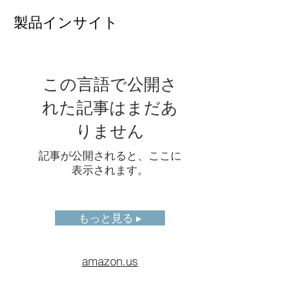
測定パラ
放射率、反射温度、周囲温
製品インサイト
メータ
度、湿度、距離、IRウィン
ドウ補正
ローカル
対応
パラメー
この言語で公開さ
タ
れた記事はまだあ
測定ツー
スポット：15; ライン：6;
りません
ル
エリア：15
記事が公開されると、ここに
ディスプ
5インチ（横長）1280*720
表示されます。
レイ画面
画像モー
サーマル\デジタル\ピクチ
もっと見る ▸
ド
ャー・イン・ピクチャー\T-
DEF® ブレンド
amazon.us
デジタル
2台のカメラ：500万画素お
カメラ
よび1300万画素
ストレー
256GBメモリのSDカード、