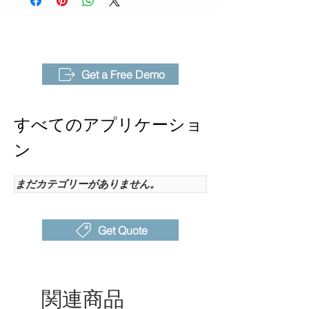
ェース、充実した本体搭載分析機能、
多用途な試験ベンチにより、高度な熱
視野角
25°x 19°, IFOV:0.68 mrad
画像機能を求める研究者にとって欠か
（FOV）-
せない存在です。
標準レン
ズ
Get a Free Demo
オプショ
46°広角レンズ; 20μmマク
ン交換レ
ロレンズ; 50mマクロレン
すべてのアプリケーショ
ンズ
ズ
ン
赤外線ス
8μm~14μm
ペクトル
まだカテゴリーがありません。
バンド
検出器タ
非冷却型FPA赤外線検出器
Get Quote
イプ
検出器ピ
17μm
ッチ
関連商品
フォーカ
TurboFocus ™ システム