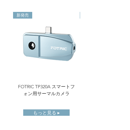
スタイプ
（連続、レーザー補助、サ
ーマルコントラスト、タッ
新発売
新発売
チAF）; マニュアルフォー
カス
温度測定
-20~120℃ (-4~248 ℉ )，
範囲
0~650℃ (32~1202 ℉ )，イ
ンテリジェントレンジ
精度
± 1℃ /3.6 ℉ または ± 1 %
（いずれか大きい方）（周
囲温度25℃ /77 ℉ 、温度範
囲0° C-100° C/32 ℉ -212 ℉
）、その他の温度範囲では
FOTRIC TP320A スマートフ
FOTRIC TF3 コン
± 2℃ /3.6 ℉ または ± 2
ォン用サーマルカメラ
%。
注：マクロレンズでも-20°
C(-4 ℉ )～400° C(752 ℉ )の
もっと見る ▸
範囲で±2℃ /3.6 ℉ または
±2%の測定精度を達成可能