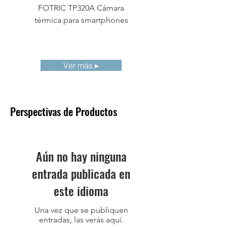
FOTRIC TP320A Cámara
Cámara termográf
directamente las
térmica para smartphones
compacta FOTRIC 
imágenes acústicas
Software de
Software de análisis
análisis
profesional de
imagen térmica y
Ver más ▸
acústica AnalyzIR.
Evaluación de
Identificación
fugas
automática de
Perspectivas de Productos
puntos de fuga,
evaluación
automática de
fugas, y costos
Aún no hay ninguna
energéticos anuales.
entrada publicada en
Diagnóstico de
Diagnóstico
este idioma
descargas
automático de tipos
parciales
de descarga como
Una vez que se publiquen
superficial, flotante, y
entradas, las verás aquí.
puntas de descarga