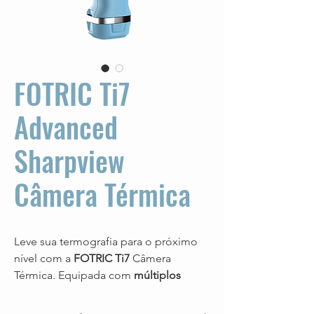
FOTRIC Ti7
Advanced
Sharpview
Câmera Térmica
Leve sua termografia para o próximo
nível com a
FOTRIC Ti7
Câmera
Térmica. Equipada com
múltiplos
modos de foco
para medições
ultraprecisas, a Ti7 oferece
resolução IR