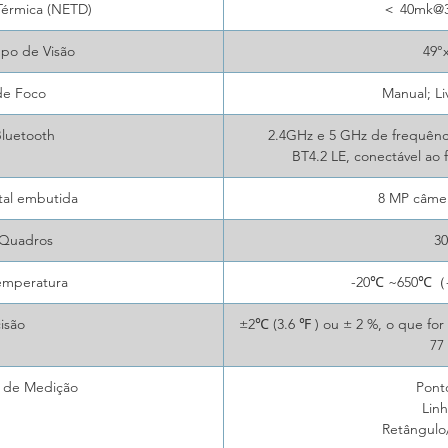
Térmica (NETD)
＜ 40mk@3
po de Visão
49°
e Foco
Manual; Li
Bluetooth
2.4GHz e 5 GHz de frequênci
BT4.2 LE, conectável ao
tal embutida
8 MP câmer
 Quadros
3
emperatura
-20℃ ~650℃（-
isão
±2℃ (3.6 ℉ ) ou ± 2 %, o que fo
77
 de Medição
Pon
Lin
Retângulo