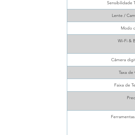
Sensibilidade 
Lente / Cam
Modo d
Wi-Fi & 
Câmera digi
Taxa de
Faixa de T
Prec
Ferramentas