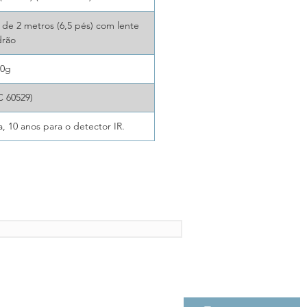
 de 2 metros (6,5 pés) com lente
drão
30g
C 60529)
, 10 anos para o detector IR.