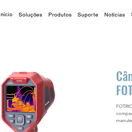
Início
Soluções
Produtos
Suporte
Notícias
Câm
FO
FOTRIC
compact
manuten
resoluç