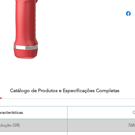
40 mK, 
0,5 met
Androi
intuiti
câmera
grande-
atender
indústr
e manuf
usuári
para o 
gerar r
Catálogo de Produtos e Especificações Completas
racterísticas
lução (SR)
768