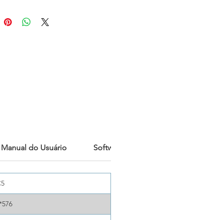
recurso de foco livre a partir de
ros e a interface da plataforma
d oferecem experiências
vas para você começar. Esta
 é equipada com uma lente
angular de 49 graus para
 às necessidades de diferentes
ias, como inspeção de edifícios
atura. Após a inspeção, os
os podem importar os dados
software AnalzyIR via WiFi e
elatórios com um único clique.
Manual do Usuário
Software
C5
*576