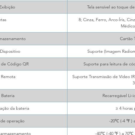
Exibição
Tela sensível ao toque de
etas
8; Cinza, Ferro, Arco-Íris, C
Médico
rmazenamento
Cartão 
Dispositivo
Suporte (Imagem Radiom
e de Código QR
Suporte para leitura de c
o Remota
Suporte Transmissão de Vídeo IR 
3
 Bateria
Recarregável Li-
ção da bateria
≥ 4 horas 
 de operação
-20℃ (-4 ℉ ) 
 armazenamento
-40℃ (-40 ℉ ) a 70℃ 