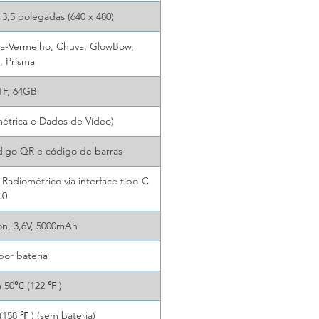
 3,5 polegadas (640 x 480)
inza-Vermelho, Chuva, GlowBow,
, Prisma
TF, 64GB
étrica e Dados de Vídeo)
ódigo QR e código de barras
Radiométrico via interface tipo-C
.0
ion, 3,6V, 5000mAh
por bateria
a 50℃ (122 ℉ )
(158 ℉ ) (sem bateria)