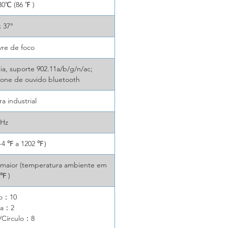
0℃ (86 ℉ )
x 37°
vre de foco
a, suporte 902.11a/b/g/n/ac;
 fone de ouvido bluetooth
a industrial
0Hz
4 ℉ a 1202 ℉）
r maior (temperatura ambiente em
 ℉ )
to：10
ha：2
/Círculo：8