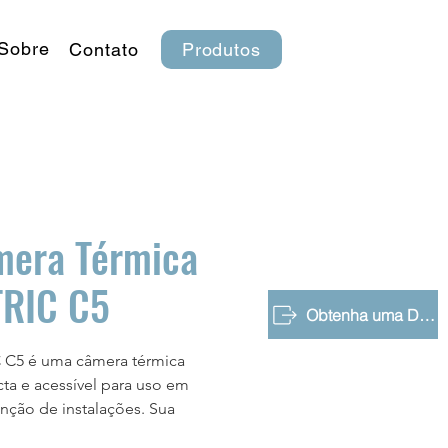
Sobre
Contato
Produtos
era Térmica
TRIC C5
Obtenha uma Demonstração Gratuita
 C5 é uma câmera térmica
a e acessível para uso em
ção de instalações. Sua
ão de 384x288, sensibilidade de