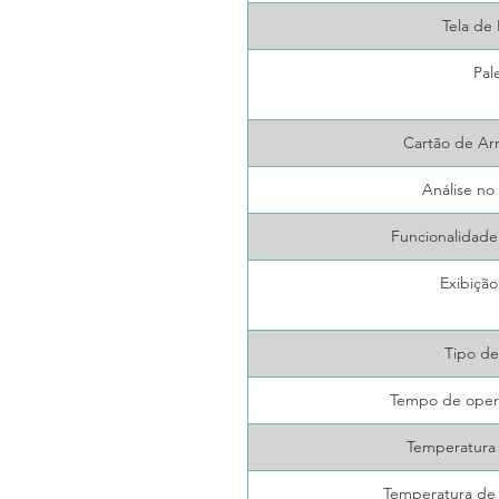
Tela de 
Pal
Cartão de A
Análise no 
Funcionalidad
Exibiçã
Tipo de
Tempo de opera
Temperatura
Temperatura de