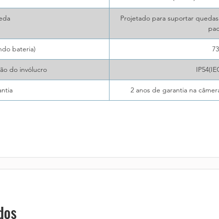
eda
Projetado para suportar quedas
pa
ndo bateria)
7
ão do invólucro
IP54(IE
ntia
2 anos de garantia na câmera
dos