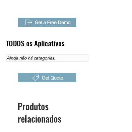
Distância de Deteção
0.3~100m
Classificação do
IP54
Invólucro
Get a Free Demo
Bateria
4 Horas
TODOS os Aplicativos
*Algumas funcionalidades podem ser
adicionadas ou ligeiramente alteradas
Ainda não há categorias.
consoante a região e país
Get Quote
Produtos
relacionados