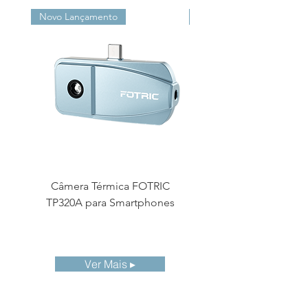
Novo Lançamento
Novo Lançamento
Câmera Térmica FOTRIC
Câmara Termográf
TP320A para Smartphones
Compacta FOTRIC 
Ver Mais ▸