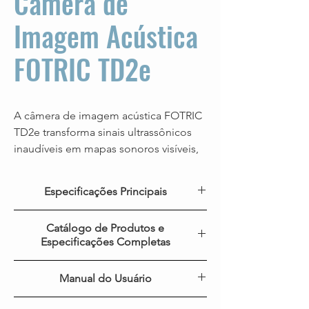
Câmera de
Imagem Acústica
FOTRIC TD2e
A câmera de imagem acústica FOTRIC
TD2e transforma sinais ultrassônicos
inaudíveis em mapas sonoros visíveis,
permitindo a detecção precisa e sem
contato de vazamentos, componentes
Especificações Principais
soltos e vibrações anormais. Com um
conjunto de 64 microfones, formação
Modelo
FOTRIC TD2e
Catálogo de Produtos e
de feixe em tempo real e visualização
Especificações Completas
de múltiplas fontes, garante inspeções
Canais de
64 microfones digitais
rápidas e precisas em sistemas
FOTRIC TD2e
Catálogo da Câmera Acústica
microfone
MEMS
Manual do Usuário
industriais.
Campo de
58° *45°
Guia de Início Rápido do FOTRIC TD2e