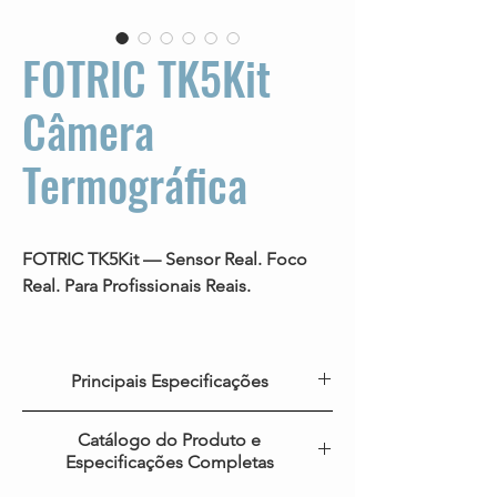
​FOTRIC TK5Kit
Câmera
Termográfica
FOTRIC TK5Kit — Sensor Real. Foco
Real. Para Profissionais Reais.
Câmera Termográfica FOTRIC
TK5Kit. Equipada com um detector
Principais Especificações
infravermelho
real de 320 × 240
, a TK5
garante durabilidade excepcional,
Modelo
FOTRIC TK5Kit
Catálogo do Produto e
estabilidade de medição e
Especificações Completas
confiabilidade a longo prazo em
Taxa de
30Hz