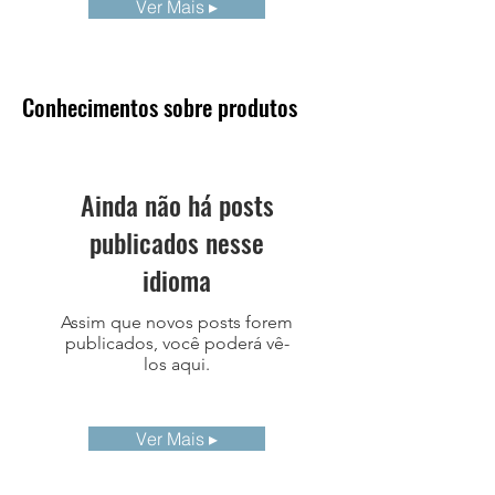
Ver Mais ▸
Espectral
Campo de
49° × 37°
Visão (FOV)
Conhecimentos sobre produtos
Resolução
2,67mrad
Espacial
(IFOV)
Ainda não há posts
Distância
0,4m
publicados nesse
Mínima de
Imagem
idioma
Assim que novos posts forem
*Alguns recursos podem ser adicionados ou
publicados, você poderá vê-
ligeiramente alterados de acordo com a
los aqui.
região e o país
Ver Mais ▸