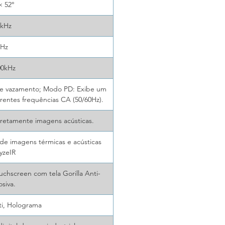
× 52°
0kHz
5Hz
00kHz
de vazamento; Modo PD: Exibe um
rentes frequências CA (50/60Hz).
diretamente imagens acústicas.
e de imagens térmicas e acústicas
yzeIR
ouchscreen com tela Gorilla Anti-
osiva.
ti, Holograma