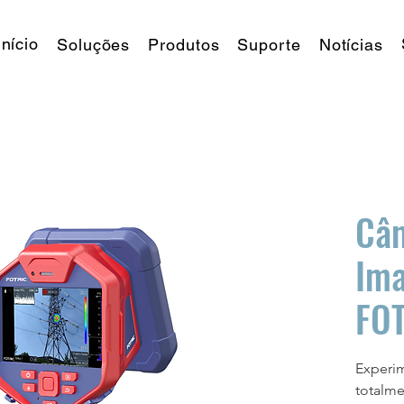
Início
Soluções
Produtos
Suporte
Notícias
Câ
Ima
FOT
Experim
totalme