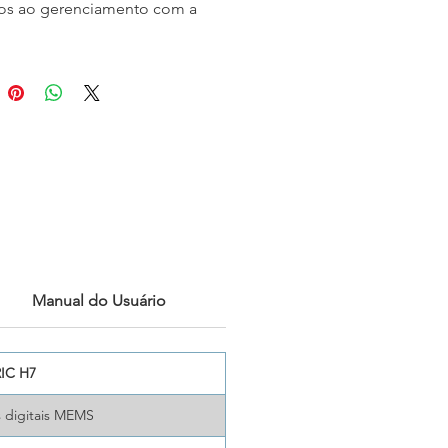
os ao gerenciamento com a
 de Imagem Acústica FOTRIC
binada com
NaviPdM® Venus
.
te dos métodos tradicionais
volvem ferramentas
ntadas e manuseio manual de
esta solução oferece
ção perfeita e processos
icados. Sua plataforma avançada
 a eficiência operacional e a
nça, fornecendo às empresas
enciamento de ativos mais
ente, rápido e confiável.
Manual do Usuário
IC H7
s digitais MEMS