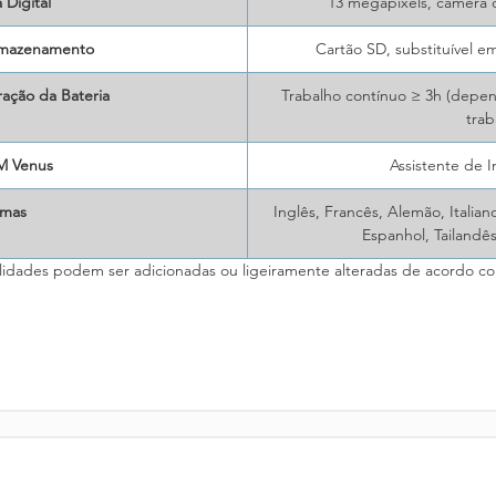
Digital
13 megapixels, câmera di
rmazenamento
Cartão SD, substituível e
ção da Bateria
Trabalho contínuo ≥ 3h (depe
trab
M Venus
Assistente de 
omas
Inglês, Francês, Alemão, Italia
Espanhol, Tailandês
idades podem ser adicionadas ou ligeiramente alteradas de acordo co