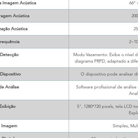
a Imagem Acústica
66° 
ragem Acústica
20
zação Acústica
2
Frequência
2~1
Detecção
Modo Vazamento: Exibe o nível 
diagrama PRPD, adaptado a dife
Dispositivo
O dispositivo pode analisar 
de Análise
Software profissional de anális
Anal
Exibição
5", 1280*720 pixels, tela LCD t
Expl
 Imagem
Simples, Mul