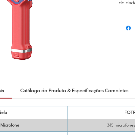
de dad
Câmera
H7
com
Diferen
que en
fragme
dados, 
integra
simplif
melhora
segura
um ger
intelig
is
Catálogo do Produto & Especificações Completas
elo
FOTR
 Microfone
345 microfone