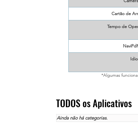
Câmera 
Cartão de A
Tempo de Opera
NaviPd
Idi
*Algumas funcional
TODOS os Aplicativos
Ainda não há categorias.