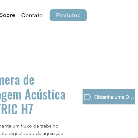
Sobre
Contato
Produtos
mera de
gem Acústica
Obtenha uma Demonstração Gratuita
RIC H7
ente um fluxo de trabalho
nte digitalizado da aquisição