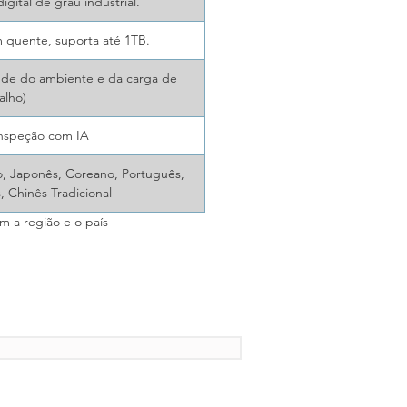
gital de grau industrial.
m quente, suporta até 1TB.
nde do ambiente e da carga de
alho)
Inspeção com IA
no, Japonês, Coreano, Português,
, Chinês Tradicional
m a região e o país