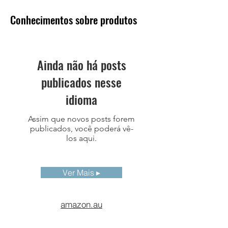
RTSP，RTCP，RTP，
DHCP，WebRTC
Conhecimentos sobre produtos
Método de
ONVIF
Conexão
Ainda não há posts
Fonte de
12V/24V DC，PoE
publicados nesse
Alimentação
idioma
Consumo de
<5.5W
Energia
Assim que novos posts forem
Típico
publicados, você poderá vê-
los aqui.
*Alguns recursos podem ser adicionados ou
alterados levemente de acordo com a
região e o país
Ver Mais ▸
amazon.au